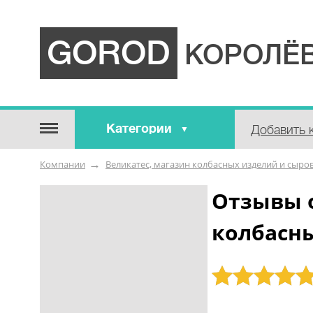
GOROD
КОРОЛЁВ
Категории
Добавить 
Строительные / отделочные
Компании
Великатес, магазин колбасных изделий и сыро
материалы
Оборудование / Инструмент
Отзывы 
Аварийные / справочные /
колбасн
экстренные службы
Коммунальные / бытовые /
ритуальные услуги
Рейтинг: 5
Медицина / Здоровье /
Красота