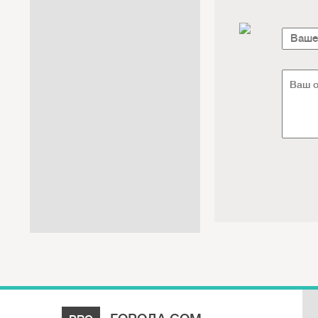
Интернет / Связь / IT
Автосервис / Автотовары
Реклама / Полиграфия / СМИ
Товары для животных /
Ветеринария
Досуг / Развлечения / Еда
Юридические / финансовые
услуги
Хозтовары / Канцелярия /
Упаковка