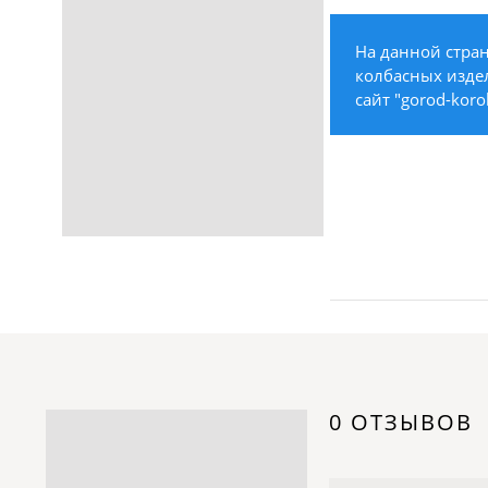
Строительство /
Недвижимость / Ремонт
На данной стран
Одежда / Обувь
колбасных издел
Текстиль / Предметы
сайт "gorod-koro
интерьера
Культура / Искусство / Религия
Город / Власть
Спорт / Отдых / Туризм
Образование / Работа /
Карьера
Компьютеры / Бытовая
техника / Офисная техника
Охрана / Безопасность
Металлы / Топливо / Химия
Электроника / Электротехника
0 ОТЗЫВОВ
Транспорт / Грузоперевозки
Мебель / Материалы /
Фурнитура