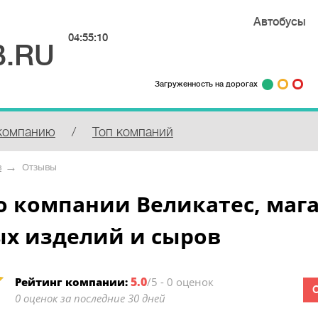
Автобусы
04:55:10
.RU
Загруженность на дорогах
компанию
/
Топ компаний
в
Отзывы
о компании Великатес, маг
ых изделий и сыров
5.0
Рейтинг компании:
/5 - 0 оценок
0 оценок за последние 30 дней