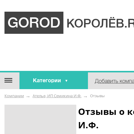
GOROD
КОРОЛЁВ.
Категории
Добавить комп
Строительные / отделочные
Компании
Ателье, ИП Семикина И.Ф.
Отзывы
материалы
Оборудование / Инструмент
Отзывы о к
Аварийные / справочные /
И.Ф.
экстренные службы
Коммунальные / бытовые /