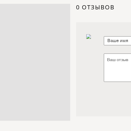
Электроника / Электротехника
0 ОТЗЫВОВ
Транспорт / Грузоперевозки
Мебель / Материалы /
Фурнитура
Интернет / Связь / IT
Автосервис / Автотовары
Реклама / Полиграфия / СМИ
Товары для животных /
Ветеринария
Досуг / Развлечения / Еда
Юридические / финансовые
услуги
Хозтовары / Канцелярия /
Упаковка