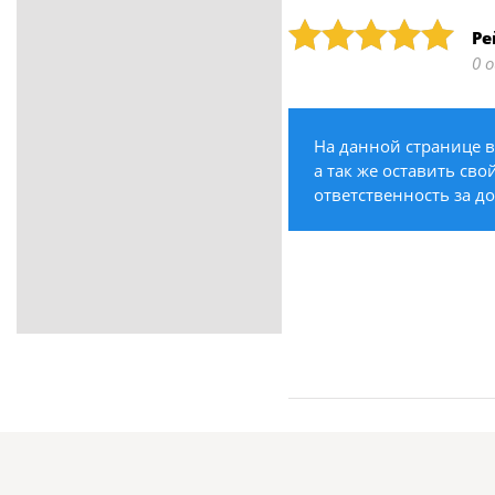
ритуальные услуги
Рейтинг: 5
Ре
Медицина / Здоровье /
0 
Красота
Строительство /
Недвижимость / Ремонт
На данной странице в
Одежда / Обувь
а так же оставить сво
Текстиль / Предметы
ответственность за д
интерьера
Культура / Искусство / Религия
Город / Власть
Спорт / Отдых / Туризм
Образование / Работа /
Карьера
Компьютеры / Бытовая
техника / Офисная техника
Охрана / Безопасность
Металлы / Топливо / Химия