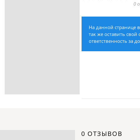
0 
ритуальные услуги
Медицина / Здоровье /
Красота
На данной странице в
Строительство /
так же оставить свой 
Недвижимость / Ремонт
ответственность за д
Одежда / Обувь
Текстиль / Предметы
интерьера
Культура / Искусство / Религия
Город / Власть
Спорт / Отдых / Туризм
Образование / Работа /
Карьера
Компьютеры / Бытовая
техника / Офисная техника
Охрана / Безопасность
0 ОТЗЫВОВ
Металлы / Топливо / Химия