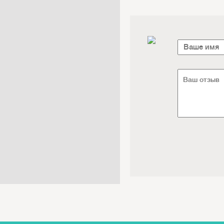
Электроника / Электротехника
Транспорт / Грузоперевозки
Мебель / Материалы /
Фурнитура
Интернет / Связь / IT
Автосервис / Автотовары
Реклама / Полиграфия / СМИ
Товары для животных /
Ветеринария
Досуг / Развлечения / Еда
Юридические / финансовые
услуги
Хозтовары / Канцелярия /
Упаковка