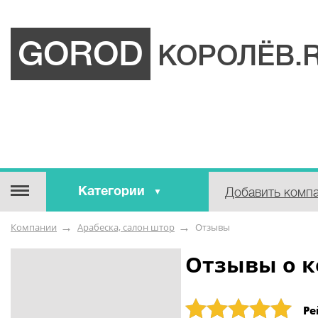
GOROD
КОРОЛЁВ.
Категории
Добавить комп
Строительные / отделочные
Компании
Арабеска, салон штор
Отзывы
материалы
Оборудование / Инструмент
Отзывы о к
Аварийные / справочные /
экстренные службы
Рейтинг: 5
Ре
Коммунальные / бытовые /