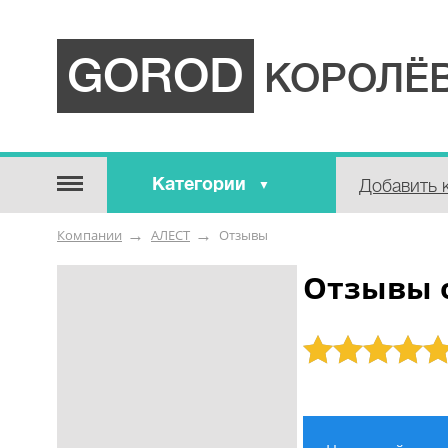
GOROD
КОРОЛЁВ
Категории
Добавить 
Строительные / отделочные
Компании
АЛЕСТ
Отзывы
материалы
Оборудование / Инструмент
Отзывы 
Аварийные / справочные /
экстренные службы
Рейтинг: 5
Коммунальные / бытовые /
ритуальные услуги
Медицина / Здоровье /
Красота