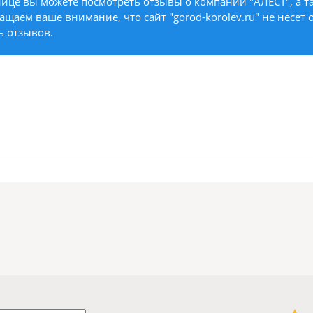
ице вы можете посмотреть отзывы о компании "АЛЕСТ", а та
ащаем ваше внимание, что сайт "gorod-korolev.ru" не несет 
ь отзывов.
1 звезда
2 звезды