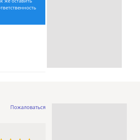
к же оставить
ответственность
Пожаловаться
3 звезды
4 звезды
5 звёзд