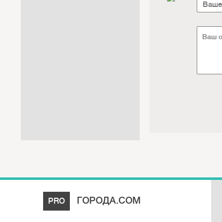
Интернет / Связь / IT
Автосервис / Автотовары
Реклама / Полиграфия / СМИ
Товары для животных /
Ветеринария
Досуг / Развлечения / Еда
Юридические / финансовые
услуги
Хозтовары / Канцелярия /
Упаковка
ГОРОДА.COM
PRO