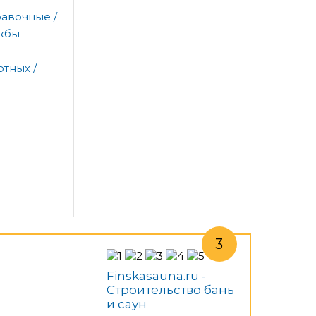
равочные /
жбы
тных /
Finskasauna.ru -
Строительство бань
и саун