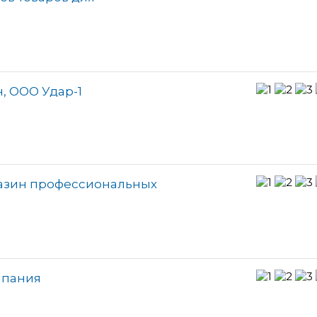
, ООО Удар-1
газин профессиональных
мпания