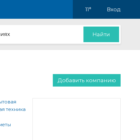
11°
Вход
иях
Найти
Добавить компанию
ытовая
ая техника
меты