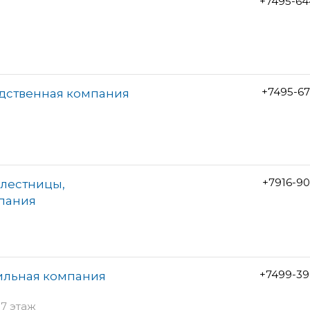
+7495-64
+7495-6
одственная компания
+7916-9
лестницы,
пания
+7499-39
ильная компания
 7 этаж