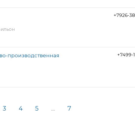
+7926-38
авильон
+7499-1
ово-производственная
3
4
5
...
7