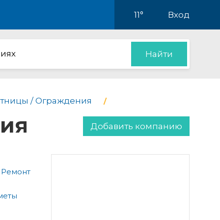
11°
Вход
иях
Найти
тницы / Ограждения
ния
Добавить компанию
 Ремонт
меты