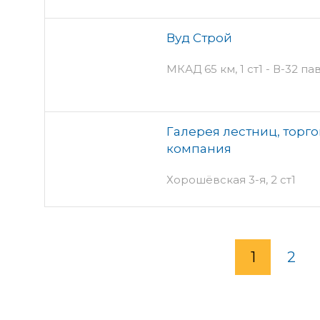
Вуд Строй
МКАД 65 км, 1 ст1 - В-32 п
Галерея лестниц, торг
компания
Хорошёвская 3-я, 2 ст1
1
2