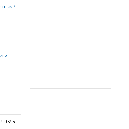
тных /
уги
23-9354