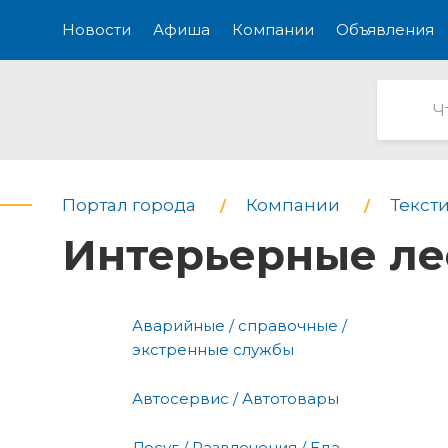
Новости
Афиша
Компании
Объявления
Портал города
Компании
Текст
Интерьерные ле
Аварийные / справочные /
экстренные службы
Автосервис / Автотовары
Досуг / Развлечения / Еда