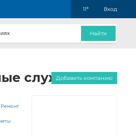
11°
Вход
иях
Найти
нные службы
Добавить компанию
 Ремонт
меты