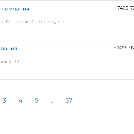
+7495-7
ая компания
12 - 1 этаж, 3 подъезд, БЦ
+7495-9
мпания
ка), 32
3
4
5
...
57