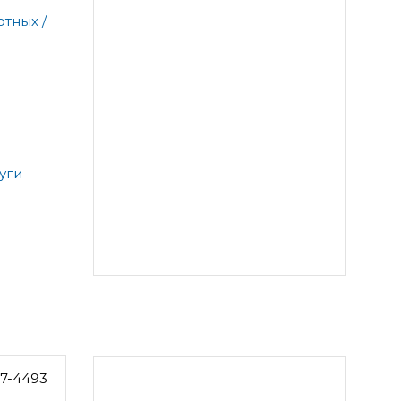
тных /
уги
27-4493