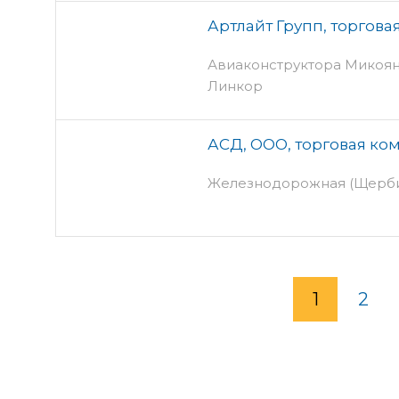
Артлайт Групп, торгов
Авиаконструктора Микояна, 
Линкор
АСД, ООО, торговая ко
Железнодорожная (Щербин
1
2