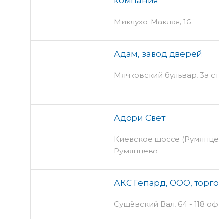
компания
Миклухо-Маклая, 16
Адам, завод дверей
Мячковский бульвар, 3а ст
Адори Свет
Киевское шоссе (Румянцево
Румянцево
АКС Гепард, ООО, торг
Сущёвский Вал, 64 - 118 оф