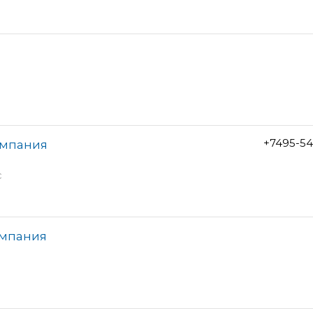
+7495-54
омпания
с
омпания