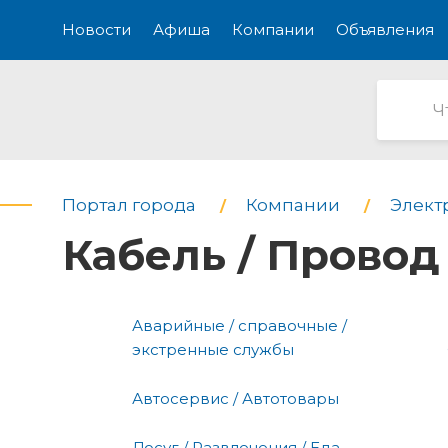
Новости
Афиша
Компании
Объявления
Портал города
Компании
Элект
Кабель / Провод
Аварийные / справочные /
экстренные службы
Автосервис / Автотовары
Досуг / Развлечения / Еда