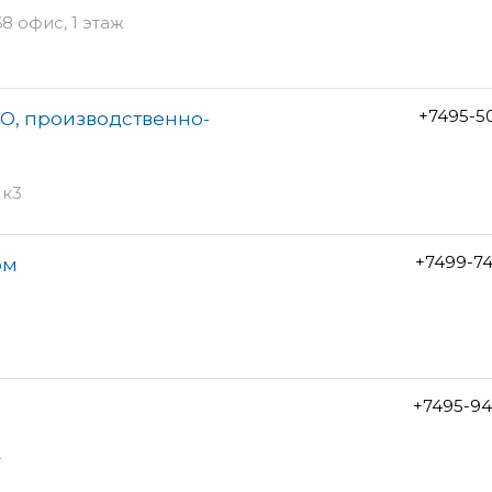
8 офис, 1 этаж
+7495-5
О, производственно-
 к3
+7499-7
ом
+7495-94
4