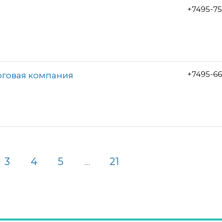
+7495-7
+7495-6
рговая компания
3
4
5
...
21