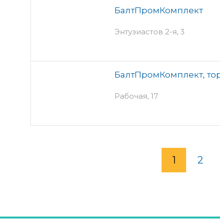
БалтПромКомплект
Энтузиастов 2-я, 3
БалтПромКомплект, то
Рабочая, 17
1
2