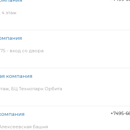
, 4 этаж
компания
75 - вход со двора
ая компания
 этаж, БЦ Технопарк Орбита
+7495-6
 компания
Ц Алексеевская башня