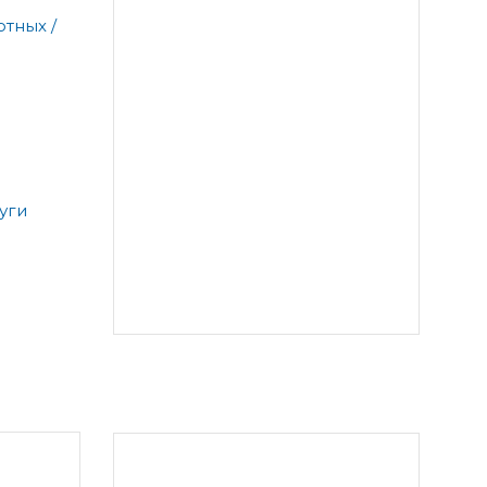
тных /
уги