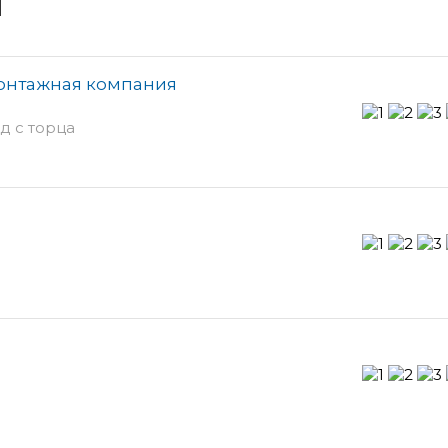
и
монтажная компания
од с торца