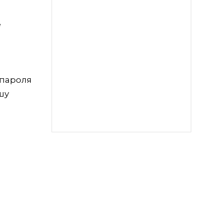
е
 пароля
шу