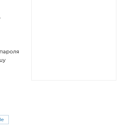
е
 пароля
шу
le