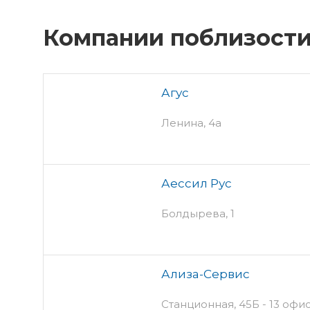
Компании поблизост
Агус
Ленина, 4а
Аессил Рус
Болдырева, 1
Ализа-Сервис
Станционная, 45Б - 13 офис