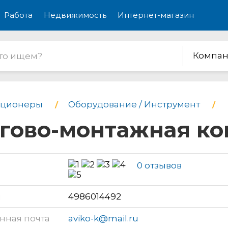
Работа
Недвижимость
Интернет-магазин
Компан
иционеры
Оборудование / Инструмент
ргово-монтажная к
0 отзывов
н
4986014492
нная почта
aviko-k@mail.ru