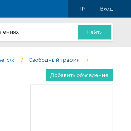
11°
Вход
влениях
Найти
ё, с/х
Свободный график
Добавить объявление