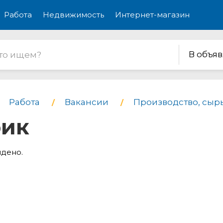
Работа
Недвижимость
Интернет-магазин
В объя
Работа
Вакансии
Производство, сырь
фик
йдено.