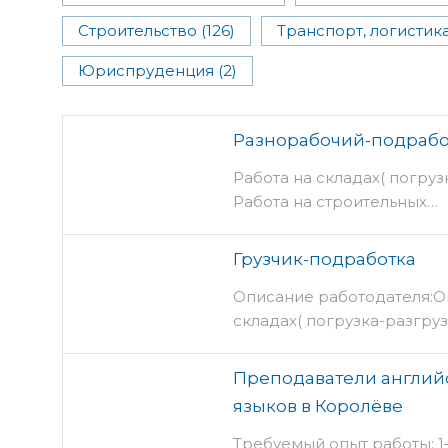
Строительство (126)
Транспорт, логистика
Юриспруденция (2)
Разнорабочий-подрабо
Работа на складах( погру
Работа на строительных…
Грузчик-подработка
Описание работодателя:Оп
складах( погрузка-разгр
Преподаватели английс
языков в Королёве
Требуемый опыт работы: 1–