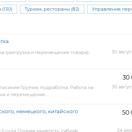
 (130)
Туризм, рестораны (82)
Управление перс
тка
30 авгус
зка-разгрузка и перемещение товара);
30
30 авгус
исание:Грузчик подработка. Работа на
узка и перемещение…
кого, немецкого, китайского
50
24 ию
3 года Полная занятость, гибкий