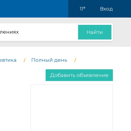
11°
Вход
влениях
Найти
евтика
Полный день
Добавить объявление