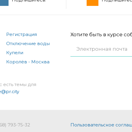
Регистрация
Хотите быть в курсе с
Отключение воды
Купели
Королёв - Москва
с есть темы для
e@pr.city
968) 793-75-32
Пользовательское согла