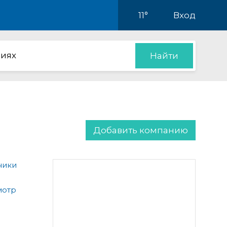
11°
Вход
иях
Найти
Добавить компанию
ники
мотр