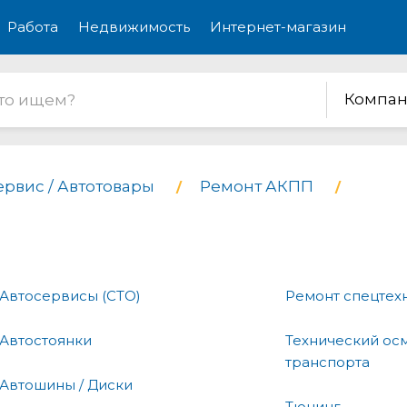
Работа
Недвижимость
Интернет-магазин
Компан
ервис / Автотовары
Ремонт АКПП
Автосервисы (СТО)
Ремонт спецтех
Автостоянки
Технический ос
транспорта
Автошины / Диски
Тюнинг