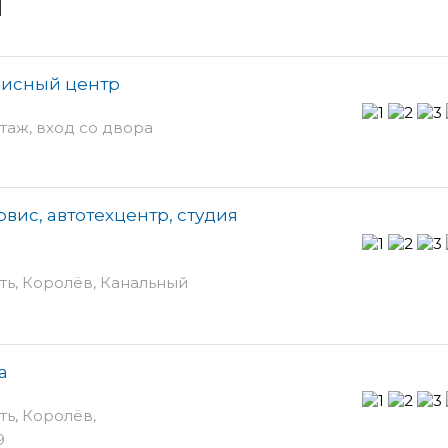
и
висный центр
этаж, вход со двора
рвис, автотехцентр, студия
ть, Королёв, Канальный
а
ть, Королёв,
9