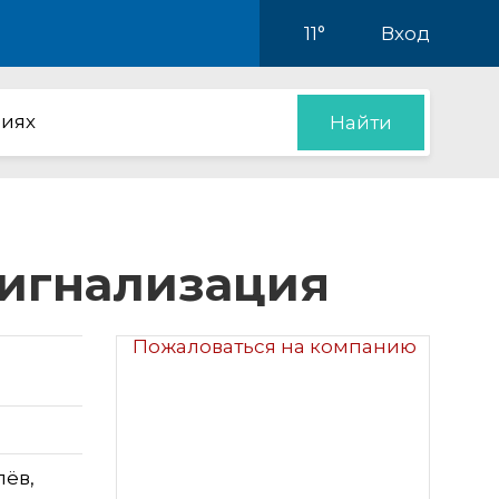
11°
Вход
иях
Найти
осигнализация
Пожаловаться на компанию
лёв,