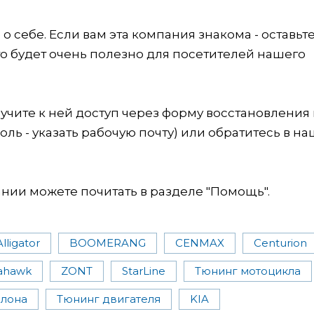
 себе. Если вам эта компания знакома - оставьт
это будет очень полезно для посетителей нашего
учите к ней доступ через форму восстановления
оль - указать рабочую почту) или обратитесь в на
ии можете почитать в разделе "Помощь".
Alligator
BOOMERANG
CENMAX
Centurion
ahawk
ZONT
StarLine
Тюнинг мотоцикла
алона
Тюнинг двигателя
KIA