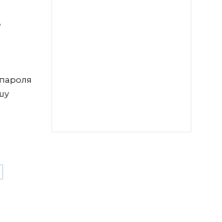
е
 пароля
шу