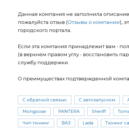
Данная компания не заполнила описание о
пожалуйста отзыв (
Отзывы о компании
), 
городского портала.
Если эта компания принадлежит вам - пол
(в верхнем правом углу - восстановить пар
службу поддержки.
О преимуществах подтвержденной компан
С обратной связью
С автозапуском
Mongoose
PANTERA
Sheriff
Tom
Чип тюнинг
ВАЗ
Lada
Тюнинг с