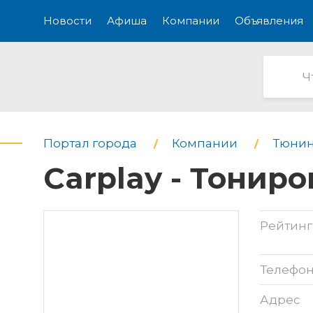
Новости
Афиша
Компании
Объявления
Портал города
Компании
Тюнин
Carplay - Тонир
Рейтинг
Телефо
Адрес