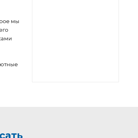
орое мы
его
ками
Уютные
сать