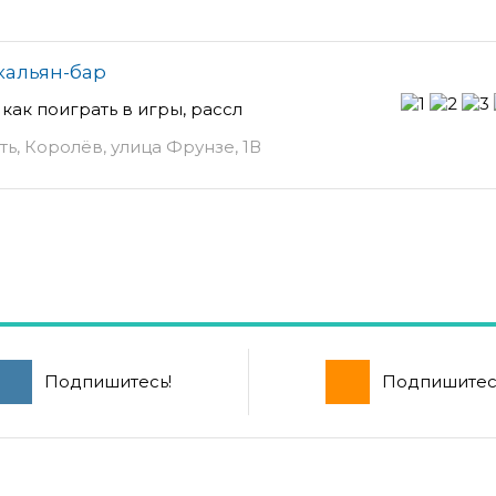
 кальян-бар
как поиграть в игры, рассл
ь, Королёв, улица Фрунзе, 1В
Подпишитесь!
Подпишитес