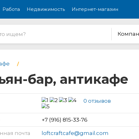
Работа
Недвижимость
Интернет-магазин
Компан
афе
ьян-бар, антикафе
0 отзывов
н
+7 (916) 815-33-76
нная почта
loftcraftcafe@gmail.com