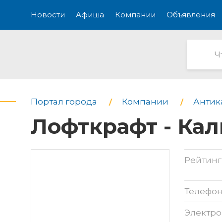
Новости
Афиша
Компании
Объявления
Портал города
Компании
Антик
Лофткрафт - Кал
Рейтинг
Телефо
Электро