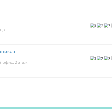
рца
здников
8 офис, 2 этаж