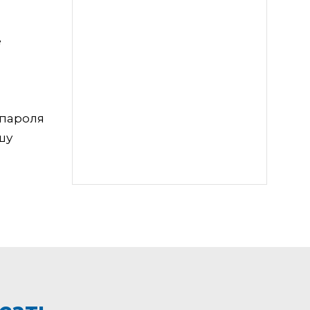
е
 пароля
шу