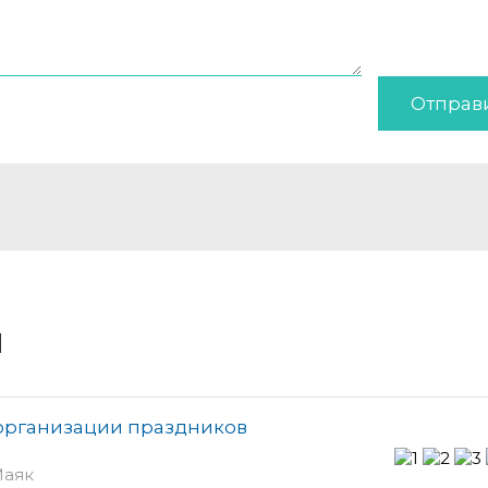
Отправ
и
 организации праздников
Маяк