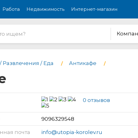
Работа
Недвижимость
Интернет-магазин
Компан
/ Развлечения / Еда
Антикафе
е
0 отзывов
н
9096329548
нная почта
info@utopia-korolev.ru