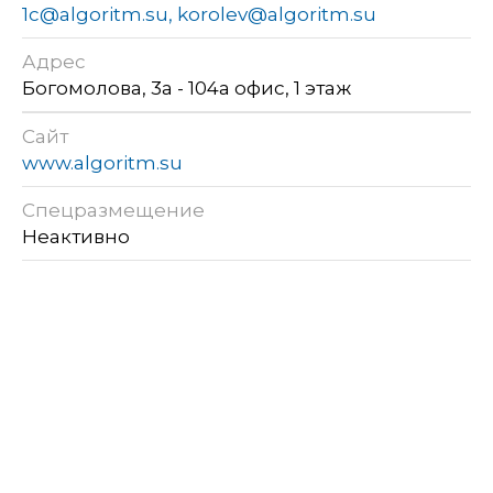
1c@algoritm.su, korolev@algoritm.su
Адрес
Богомолова, 3а - 104а офис, 1 этаж
Сайт
www.algoritm.su
Спецразмещение
Неактивно