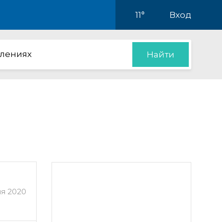
11°
Вход
влениях
Найти
я 2020