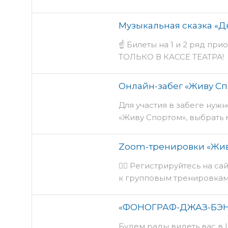
Музыкальная сказка «Д
☝ Билеты на 1 и 2 ряд пр
ТОЛЬКО В КАССЕ ТЕАТРА!
Онлайн-забег «Живу С
Для участия в забеге нуж
«Живу Спортом», выбрать 
Zoom-тренировки «Жив
👉🏻 Регистрируйтесь на с
к групповым тренировкам
«ФОНОГРАФ-ДЖАЗ-БЭН
Будем рады видеть вас в 