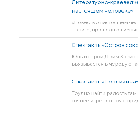
Литературно-краеведче
настоящем человеке»
«Повесть о настоящем че
– книга, прошедшая испы
учебник мужества.
Спектакль «Остров сок
Юный герой Джим Хокинс
ввязывается в череду оп
мамой доктором Ливси и 
поиски сокровищ пиратск
Спектакль «Поллианна
Трудно найти радость там,
точнее игре, которую при
радоваться жизни при люб
новый смысл.