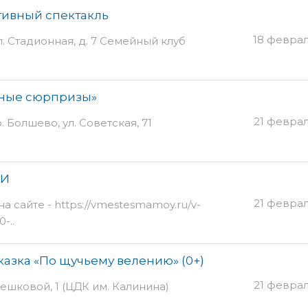
ивный спектакль
18 феврал
л. Стадионная, д. 7 Семейный клуб
ьные сюрпризы»
21 февра
 Болшево, ул. Советская, 71
КИ
21 февра
а сайте - https://vmestesmamoy.ru/v-
-..
казка «По щучьему велению» (0+)
21 февра
решковой, 1 (ЦДК им. Калинина)