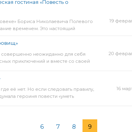
ская гостиная «Повесть о
19 февра
ловеке» Бориса Николаевича Полевого
тание временем. Это настоящий
ровищ»
20 феврал
 совершенно неожиданно для себя
асных приключений и вместе со своей
сквайром Трелони отправляется на
ого капитана Флинта.
»
16 мар
 где её нет. Но если следовать правилу,
думала героиня повести «уметь
ых обстоятельствах», всё обретает
6
7
8
9