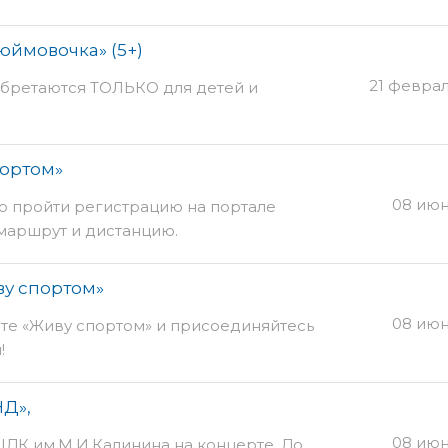
юймовочка» (5+)
21 февра
иобретаются ТОЛЬКО для детей и
портом»
08 июн
но пройти регистрацию на портале
маршрут и дистанцию.
у спортом»
08 июн
айте «Живу спортом» и присоединяйтесь
!
Д»,
08 июн
ЦДК им.М.И.Калинина на концерте. До