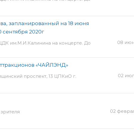
ва, запланированный на 18 июня
0 сентября 2020г
08 июн
ЦДК им.М.И.Калинина на концерте. До
аттракционов «ЧАЙЛЭНД»
02 июл
инский проспект, 13 ЦПКиО г.
02 феврал
 зрителя