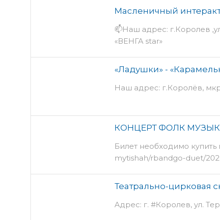
Масленичный интеракт
📫Наш адрес: г.Королев ,у
«ВЕНГА star»
«Ладушки» - «Карамел
Наш адрес: г.Королёв, мкр.
КОНЦЕРТ ФОЛК МУЗЫ
Билет необходимо купить н
mytishah/rbandgo-duet/2020
Театрально-цирковая с
Адрес: г. #Королев, ул. Те