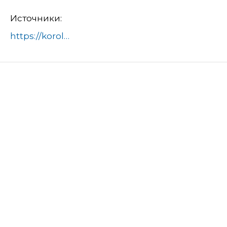
Источники:
https://korolev.ru/v-korolyove-zavershaetsya-podgotovka-k-novomu-godu/