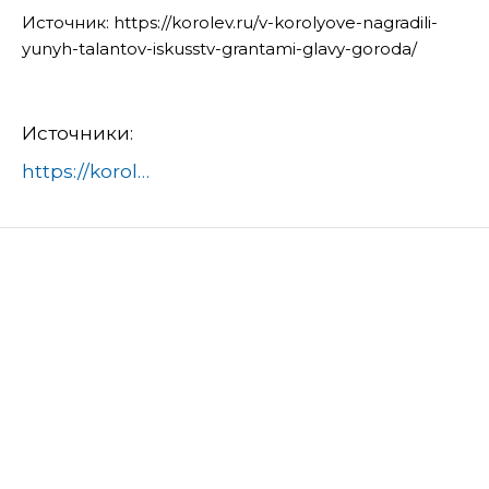
Источник: https://korolev.ru/v-korolyove-nagradili-
yunyh-talantov-iskusstv-grantami-glavy-goroda/
Источники:
https://korolev.ru/v-korolyove-nagradili-yunyh-talantov-iskusstv-grantami-glavy-goroda/