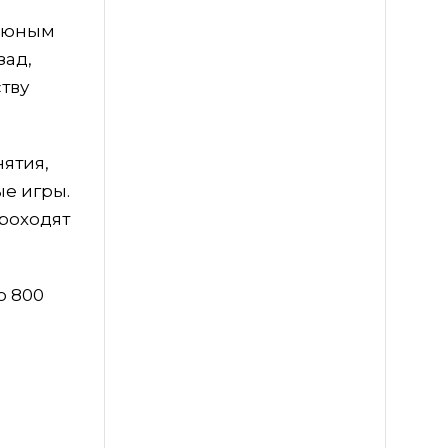
т юным
зад,
тву
нятия,
ые игры.
проходят
о 800