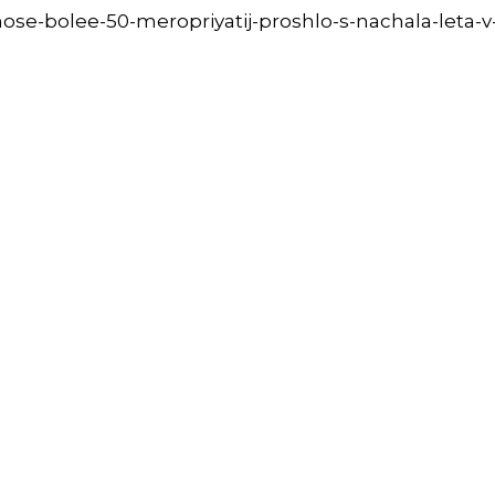
mose-bolee-50-meropriyatij-proshlo-s-nachala-leta-v