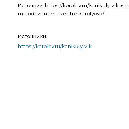
Источник: https://korolev.ru/kanikuly-v-kos
molodezhnom-czentre-korolyova/
Источники:
https://korolev.ru/kanikuly-v-kosmose-bolee-50-meropriyatij-proshlo-s-nachala-leta-v-molodezhnom-czentre-korolyova/