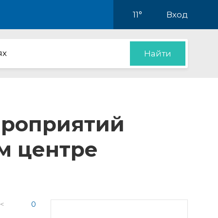
11°
Вход
ях
Найти
мероприятий
м центре
 <
0