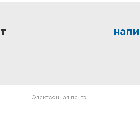
т
напи