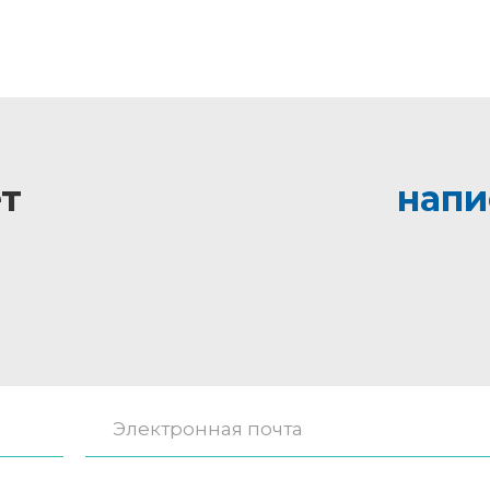
т
напи