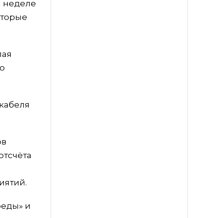
й неделе
оторые
лая
о
 кабеля
ов
отсчёта
иятий.
реды» и