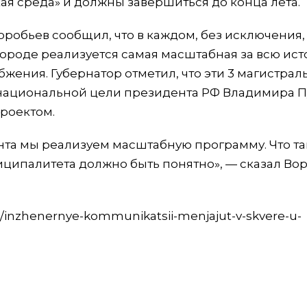
ая среда» и должны завершиться до конца лета.
робьев сообщил, что в каждом, без исключения,
ороде реализуется самая масштабная за всю ис
бжения. Губернатор отметил, что эти 3 магистра
 национальной цели президента РФ Владимира П
роектом.
ента мы реализуем масштабную программу. Что т
ципалитета должно быть понятно», — сказал Вор
o/inzhenernye-kommunikatsii-menjajut-v-skvere-u-