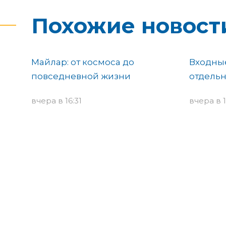
Похожие новост
Майлар: от космоса до
Входные
повседневной жизни
отдельн
вчера в 16:31
вчера в 1