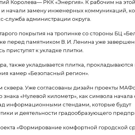
й Королева— РКК «Энергия». К рабочим на это
 и начали замену инженерных коммуникаций, к
сс-служба администрации округа.
тарого покрытия на тропинке со стороны БЦ «Бе
ке перед памятником В. И. Ленина уже завершен
ь приступят к укладке плитки.
ера, также укладывается плитка, прокладываются
ия камер «Безопасный регион».
м сквера. Уже согласованы дизайн проекты МАФ
 знака «Нулевой километр», как символа начала 
над информационными стендами, которые будут
тики и деятельности градообразующего предпр
проекта «Формирование комфортной городской с