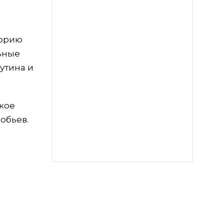
торию
льные
утина и
акое
обьев.