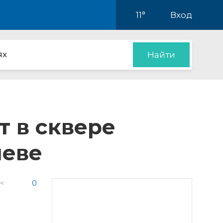
11°
Вход
ях
Найти
 в сквере
леве
 <
0