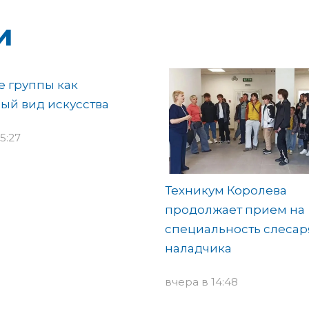
и
 группы как
ый вид искусства
5:27
Техникум Королева
продолжает прием на
специальность слесар
наладчика
вчера в 14:48