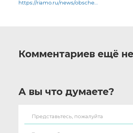
https://riamo.ru/news/obschestvo/inzhenernye-kommunikatsii-menjajut-v-skvere-u-prohodnoj-rkk-energija-v-koroleve/
Комментариев ещё не
А вы что думаете?