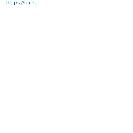
https://riamo.ru/article/564539/predprinimatelyam-podmoskovya-rasskazali-o-zapuske-eksperimentalnogo-nalogovogo-rezhima-xl