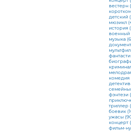
концерт
вестерн
коротко
детский
мюзикл
(
история
военный
музыка
(6
докумен
мультфи
фантаст
биограф
кримина
мелодра
комедия
детекти
семейн
фэнтези
приключ
триллер
боевик
(
ужасы
(9
концерт
фильм-н