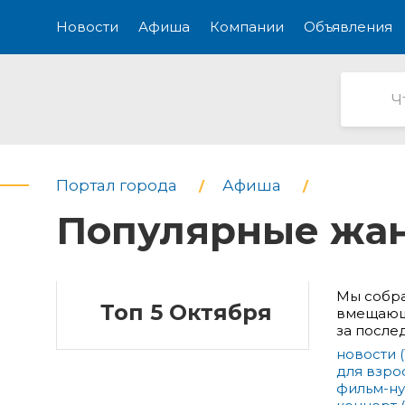
Новости
Афиша
Компании
Объявления
Портал города
Афиша
Популярные жа
Мы собра
Топ 5 Октября
вмещающе
за после
новости
(
для взро
фильм-н