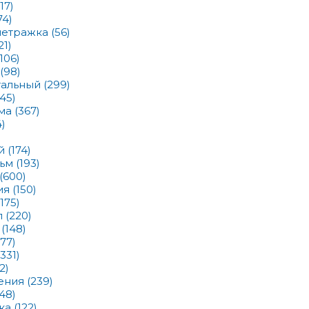
(17)
74)
метражка
(56)
21)
(106)
(98)
тальный
(299)
(45)
ма
(367)
4)
)
ый
(174)
льм
(193)
(600)
ия
(150)
(175)
л
(220)
в
(148)
677)
(331)
2)
ения
(239)
148)
ика
(122)