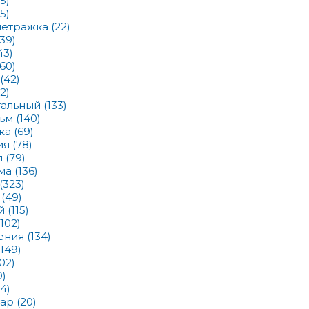
(5)
(5)
метражка
(22)
(39)
43)
(60)
(42)
2)
тальный
(133)
льм
(140)
ика
(69)
ия
(78)
л
(79)
ма
(136)
(323)
в
(49)
ый
(115)
(102)
ения
(134)
(149)
102)
0)
(4)
уар
(20)