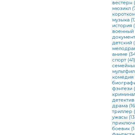
вестерн
мюзикл
(
коротко
музыка
(1
история
военный
докумен
детский
мелодра
аниме
(3
спорт
(41
семейн
мультфи
комедия
биограф
фэнтези
кримина
детекти
драма
(1
триллер
ужасы
(13
приключ
боевик
(
фантаст