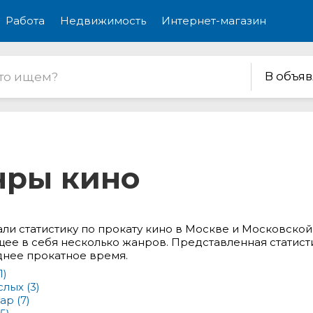
Работа
Недвижимость
Интернет-магазин
В объя
нры кино
ли статистику по прокату кино в Москве и Московской
е в себя несколько жанров. Представленная статист
днее прокатное время.
1)
слых
(3)
уар
(7)