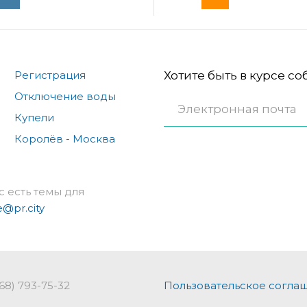
Регистрация
Хотите быть в курсе с
Отключение воды
Купели
Королёв - Москва
с есть темы для
e@pr.city
968) 793-75-32
Пользовательское согла