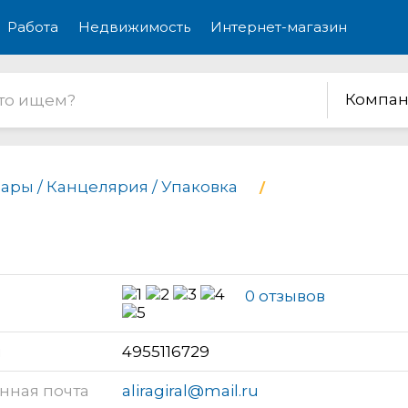
Работа
Недвижимость
Интернет-магазин
Компан
ары / Канцелярия / Упаковка
0 отзывов
н
4955116729
нная почта
aliragiral@mail.ru