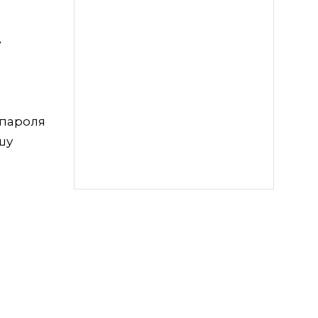
е
 пароля
шу